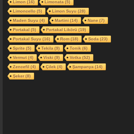
Limon
(16)
Limonata
(5)
Limoncello
(5)
Limon Suyu
(28)
Maden Suyu
(4)
Martini
(14)
Nane
(7)
Portakal
(5)
Portakal Likörü
(19)
Portakal Suyu
(16)
Rom
(18)
Soda
(23)
Sprite
(5)
Tekila
(9)
Tonik
(6)
Vermut
(4)
Viski
(9)
Votka
(52)
Zencefil
(4)
Çilek
(4)
Şampanya
(14)
Şeker
(8)