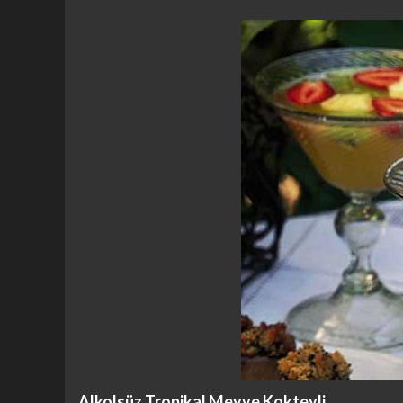
Alkolsüz Tropikal Meyve Kokteyli