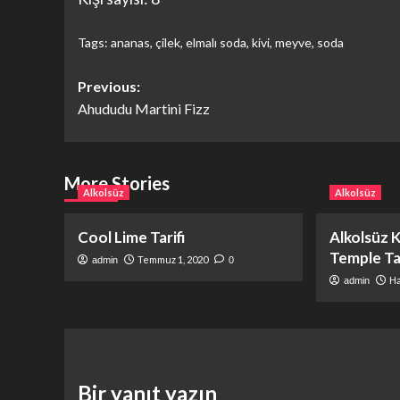
Tags:
ananas
,
çilek
,
elmalı soda
,
kivi
,
meyve
,
soda
Post
Previous:
Ahududu Martini Fizz
navigation
More Stories
Alkolsüz
Alkolsüz
Cool Lime Tarifi
Alkolsüz K
Temple Tar
Temmuz 1, 2020
admin
0
Ha
admin
Bir yanıt yazın