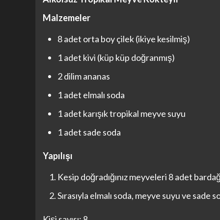
Malzemeler
8 adet orta boy çilek (ikiye kesilmiş)
1 adet kivi (küp küp doğranmış)
2 dilim ananas
1 adet elmalı soda
1 adet karışık tropikal meyve suyu
1 adet sade soda
Yapılışı
Kesip doğradığınız meyveleri 8 adet bardağa
Sırasıyla elmalı soda, meyve suyu ve sade s
Kişi sayısı: 8