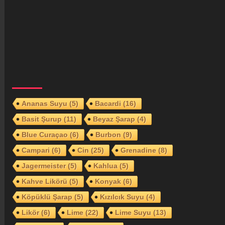
Ananas Suyu
(5)
Bacardi
(16)
Basit Şurup
(11)
Beyaz Şarap
(4)
Blue Curaçao
(6)
Burbon
(9)
Campari
(6)
Cin
(25)
Grenadine
(8)
Jagermeister
(5)
Kahlua
(5)
Kahve Likörü
(5)
Konyak
(6)
Köpüklü Şarap
(5)
Kızılcık Suyu
(4)
Likör
(6)
Lime
(22)
Lime Suyu
(13)