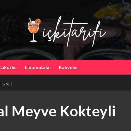
 Likörler
Limonatalar
Kahveler
TEYLI
al Meyve Kokteyli