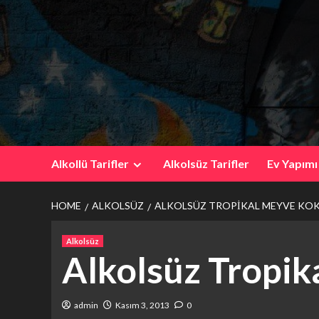
Skip
to
content
Alkollü Tarifler
Alkolsüz Tarifler
Ev Yapımı
HOME
ALKOLSÜZ
ALKOLSÜZ TROPIKAL MEYVE KOK
Alkolsüz
Alkolsüz Tropik
admin
Kasım 3, 2013
0