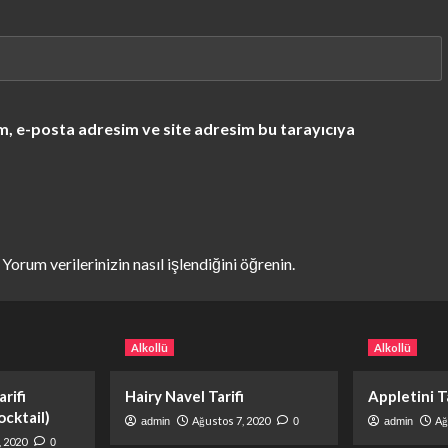
m, e-posta adresim ve site adresim bu tarayıcıya
.
Yorum verilerinizin nasıl işlendiğini öğrenin.
Alkollü
Alkollü
rifi
Hairy Navel Tarifi
Appletini Ta
cktail)
Ağustos 7, 2020
Ağ
admin
0
admin
, 2020
0