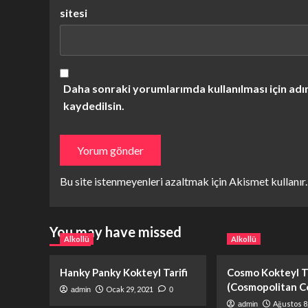
sitesi
Daha sonraki yorumlarımda kullanılması için adı
kaydedilsin.
Bu site istenmeyenleri azaltmak için Akismet kullanır
You may have missed
Alkollü
Alkollü
Hanky Panky Kokteyl Tarifi
Cosmo Kokteyl Ta
(Cosmopolitan Co
Ocak 29, 2021
admin
0
Ağustos 8
admin