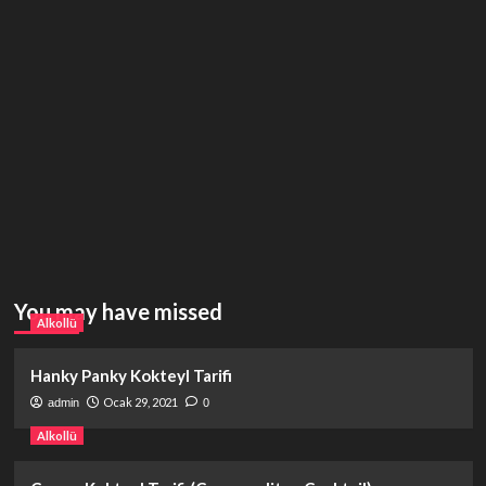
You may have missed
Alkollü
Hanky Panky Kokteyl Tarifi
Ocak 29, 2021
admin
0
Alkollü