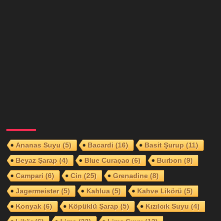
Ananas Suyu
(5)
Bacardi
(16)
Basit Şurup
(11)
Beyaz Şarap
(4)
Blue Curaçao
(6)
Burbon
(9)
Campari
(6)
Cin
(25)
Grenadine
(8)
Jagermeister
(5)
Kahlua
(5)
Kahve Likörü
(5)
Konyak
(6)
Köpüklü Şarap
(5)
Kızılcık Suyu
(4)