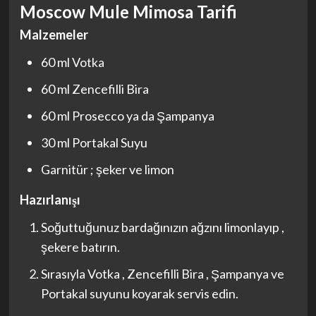
Moscow Mule Mimosa Tarifi
Malzemeler
60 ml Votka
60 ml Zencefilli Bira
60 ml Prosecco ya da Şampanya
30 ml Portakal Suyu
Garnitür ; şeker ve limon
Hazırlanışı
Soğuttuğunuz bardağınızın ağzını limonlayıp ,
şekere batırın.
Sırasıyla Votka , Zencefilli Bira , Şampanya ve
Portakal suyunu koyarak servis edin.