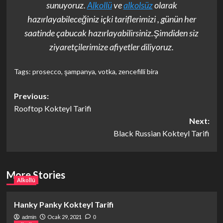
sunuyoruz.
Alkollü
ve
alkolsüz
olarak
hazırlayabileceğiniz içki tariflerimizi , günün her
saatinde çabucak hazırlayabilirsiniz.Şimdiden siz
ziyaretçilerimize afiyetler diliyoruz.
Tags:
prosecco
,
şampanya
,
votka
,
zencefilli bira
Post
Previous:
Rooftop Kokteyl Tarifi
navigation
Next:
Black Russian Kokteyl Tarifi
More Stories
Alkollü
Hanky Panky Kokteyl Tarifi
Ocak 29, 2021
admin
0