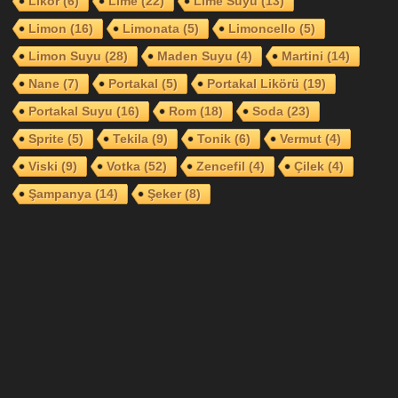
Likör
(6)
Lime
(22)
Lime Suyu
(13)
Limon
(16)
Limonata
(5)
Limoncello
(5)
Limon Suyu
(28)
Maden Suyu
(4)
Martini
(14)
Nane
(7)
Portakal
(5)
Portakal Likörü
(19)
Portakal Suyu
(16)
Rom
(18)
Soda
(23)
Sprite
(5)
Tekila
(9)
Tonik
(6)
Vermut
(4)
Viski
(9)
Votka
(52)
Zencefil
(4)
Çilek
(4)
Şampanya
(14)
Şeker
(8)