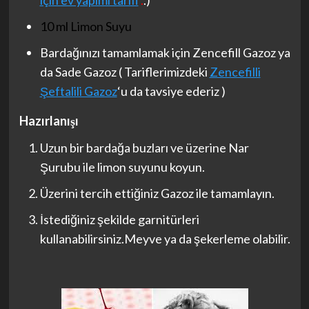
10 ml Limon Suyu
Bardağınızı tamamlamak için Zencefill Gazoz ya
da Sade Gazoz ( Tariflerimizdeki
Zencefilli
Şeftalili Gazoz
‘u da tavsiye ederiz )
Hazırlanışı
Uzun bir bardağa buzları ve üzerine Nar
Şurubu ile limon suyunu koyun.
Üzerini tercih ettiğiniz Gazoz ile tamamlayın.
İstediğiniz şekilde garnitürleri
kullanabilirsiniz.Meyve ya da şekerleme olabilir.