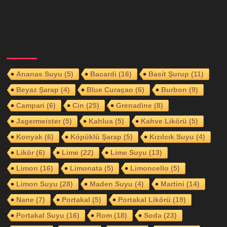
Ananas Suyu
(5)
Bacardi
(16)
Basit Şurup
(11)
Beyaz Şarap
(4)
Blue Curaçao
(6)
Burbon
(9)
Campari
(6)
Cin
(25)
Grenadine
(8)
Jagermeister
(5)
Kahlua
(5)
Kahve Likörü
(5)
Konyak
(6)
Köpüklü Şarap
(5)
Kızılcık Suyu
(4)
Likör
(6)
Lime
(22)
Lime Suyu
(13)
Limon
(16)
Limonata
(5)
Limoncello
(5)
Limon Suyu
(28)
Maden Suyu
(4)
Martini
(14)
Nane
(7)
Portakal
(5)
Portakal Likörü
(19)
Portakal Suyu
(16)
Rom
(18)
Soda
(23)