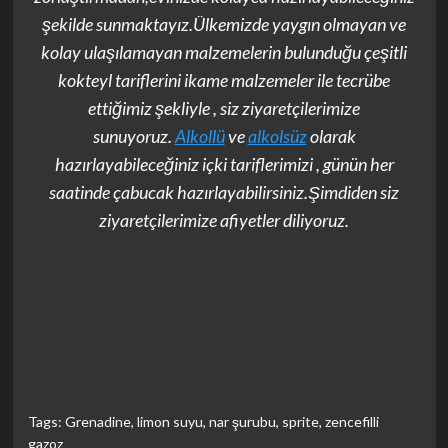
şekilde sunmaktayız.Ülkemizde yaygın olmayan ve
kolay ulaşılamayan malzemelerin bulunduğu çeşitli
kokteyl tariflerini ikame malzemeler ile tecrübe
ettiğimiz şekliyle , siz ziyaretçilerimize
sunuyoruz.
Alkollü
ve
alkolsüz
olarak
hazırlayabileceğiniz içki tariflerimizi , günün her
saatinde çabucak hazırlayabilirsiniz.Şimdiden siz
ziyaretçilerimize afiyetler diliyoruz.
Tags:
Grenadine
,
limon suyu
,
nar şurubu
,
sprite
,
zencefilli
gazoz