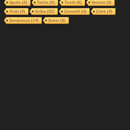
Sprite
(5)
Tekila
(9)
Tonik
(6)
Vermut
(4)
Viski
(9)
Votka
(52)
Zencefil
(4)
Çilek
(4)
Şampanya
(14)
Şeker
(8)