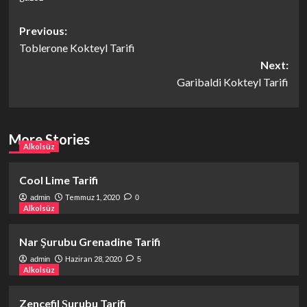
Post
Previous:
Toblerone Kokteyl Tarifi
navigation
Next:
Garibaldi Kokteyl Tarifi
More Stories
Alkolsüz
Cool Lime Tarifi
Temmuz 1, 2020
admin
0
Alkolsüz
Nar Şurubu Grenadine Tarifi
Haziran 28, 2020
admin
5
Alkolsüz
Zencefil Şurubu Tarifi