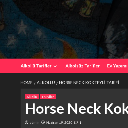
Skip
to
content
Alkollü Tarifler
Alkolsüz Tarifler
Ev Yapımı
HOME
ALKOLLÜ
HORSE NECK KOKTEYLI TARIFI
Alkollü
En İyiler
Horse Neck Kokt
admin
Haziran 19, 2020
1