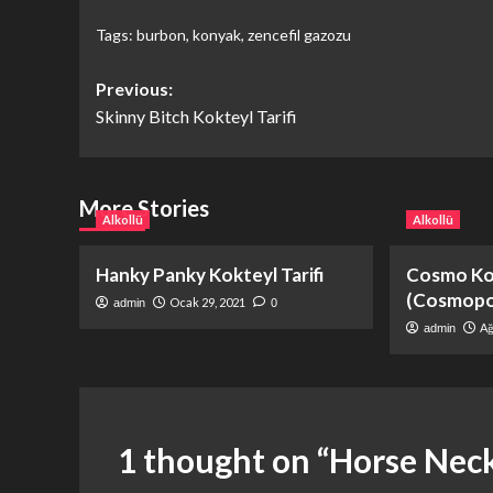
Tags:
burbon
,
konyak
,
zencefil gazozu
Post
Previous:
Skinny Bitch Kokteyl Tarifi
navigation
More Stories
Alkollü
Alkollü
Hanky Panky Kokteyl Tarifi
Cosmo Kok
(Cosmopol
Ocak 29, 2021
admin
0
Ağ
admin
1 thought on “
Horse Neck 