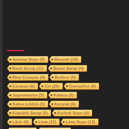
Ananas Suyu
(5)
Bacardi
(16)
Basit Şurup
(11)
Beyaz Şarap
(4)
Blue Curaçao
(6)
Burbon
(9)
Campari
(6)
Cin
(25)
Grenadine
(8)
Jagermeister
(5)
Kahlua
(5)
Kahve Likörü
(5)
Konyak
(6)
Köpüklü Şarap
(5)
Kızılcık Suyu
(4)
Likör
(6)
Lime
(22)
Lime Suyu
(13)