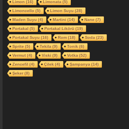
Limon
(16)
Limonata
(5)
Limoncello
(5)
Limon Suyu
(28)
Maden Suyu
(4)
Martini
(14)
Nane
(7)
Portakal
(5)
Portakal Likörü
(19)
Portakal Suyu
(16)
Rom
(18)
Soda
(23)
Sprite
(5)
Tekila
(9)
Tonik
(6)
Vermut
(4)
Viski
(9)
Votka
(52)
Zencefil
(4)
Çilek
(4)
Şampanya
(14)
Şeker
(8)