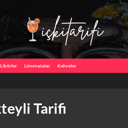
 Likörler
Limonatalar
Kahveler
eyli Tarifi