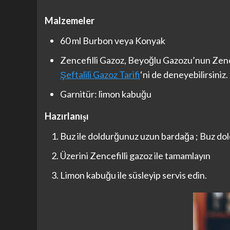
Malzemeler
60 ml Burbon veya Konyak
Zencefilli Gazoz, Beyoğlu Gazozu’nun Zencefi
Şeftalili Gazoz Tarifi
‘ni de deneyebilirsiniz.
Garnitür: limon kabuğu
Hazırlanışı
Buz ile doldurğunuz uzun bardağa ; Buz do
Üzerini Zencefilli gazoz ile tamamlayın
Limon kabuğu ile süsleyip servis edin.