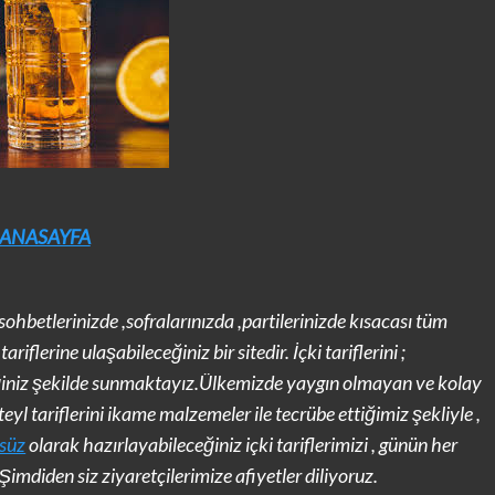
ANASAYFA
 sohbetlerinizde ,sofralarınızda ,partilerinizde kısacası tüm
riflerine ulaşabileceğiniz bir sitedir. İçki tariflerini ;
ğiniz şekilde sunmaktayız.Ülkemizde yaygın olmayan ve kolay
l tariflerini ikame malzemeler ile tecrübe ettiğimiz şekliyle ,
lsüz
olarak hazırlayabileceğiniz içki tariflerimizi , günün her
imdiden siz ziyaretçilerimize afiyetler diliyoruz.