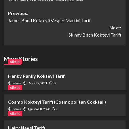
Post
Previous:
James Bond Kokteyli Vesper Martini Tarifi
navigation
Next:
Skinny Bitch Kokteyl Tarifi
More Stories
Alkollü
Hanky Panky Kokteyl Tarifi
Ocak 29, 2021
admin
0
Alkollü
Cosmo Kokteyl Tarifi (Cosmopolitan Cocktail)
Ağustos 8, 2020
admin
0
Alkollü
Hairy Navel Tarifi