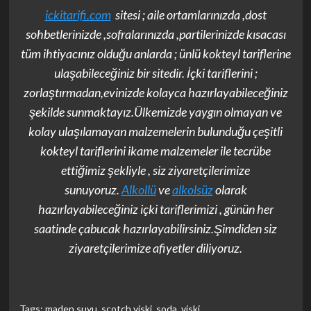
ickitarifi.com
sitesi ; aile ortamlarınızda ,dost
sohbetlerinizde ,sofralarınızda ,partilerinizde kısacası
tüm ihtiyacınız olduğu anlarda ; ünlü kokteyl tariflerine
ulaşabileceğiniz bir sitedir. İçki tariflerini ;
zorlaştırmadan,evinizde kolayca hazırlayabileceğiniz
şekilde sunmaktayız.Ülkemizde yaygın olmayan ve
kolay ulaşılamayan malzemelerin bulunduğu çeşitli
kokteyl tariflerini ikame malzemeler ile tecrübe
ettiğimiz şekliyle , siz ziyaretçilerimize
sunuyoruz.
Alkollü
ve
alkolsüz
olarak
hazırlayabileceğiniz içki tariflerimizi , günün her
saatinde çabucak hazırlayabilirsiniz.Şimdiden siz
ziyaretçilerimize afiyetler diliyoruz.
Tags:
maden suyu
,
scotch viski
,
soda
,
viski