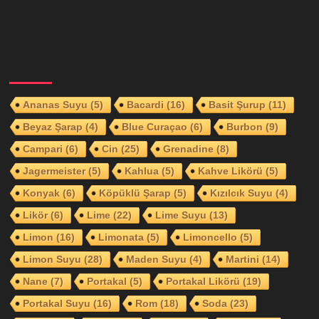
Ananas Suyu
(5)
Bacardi
(16)
Basit Şurup
(11)
Beyaz Şarap
(4)
Blue Curaçao
(6)
Burbon
(9)
Campari
(6)
Cin
(25)
Grenadine
(8)
Jagermeister
(5)
Kahlua
(5)
Kahve Likörü
(5)
Konyak
(6)
Köpüklü Şarap
(5)
Kızılcık Suyu
(4)
Likör
(6)
Lime
(22)
Lime Suyu
(13)
Limon
(16)
Limonata
(5)
Limoncello
(5)
Limon Suyu
(28)
Maden Suyu
(4)
Martini
(14)
Nane
(7)
Portakal
(5)
Portakal Likörü
(19)
Portakal Suyu
(16)
Rom
(18)
Soda
(23)