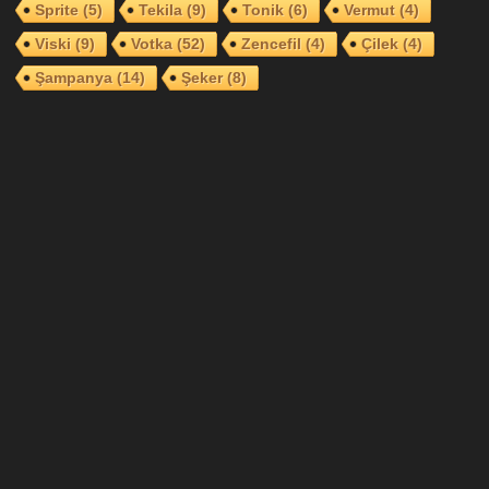
Sprite
(5)
Tekila
(9)
Tonik
(6)
Vermut
(4)
Viski
(9)
Votka
(52)
Zencefil
(4)
Çilek
(4)
Şampanya
(14)
Şeker
(8)