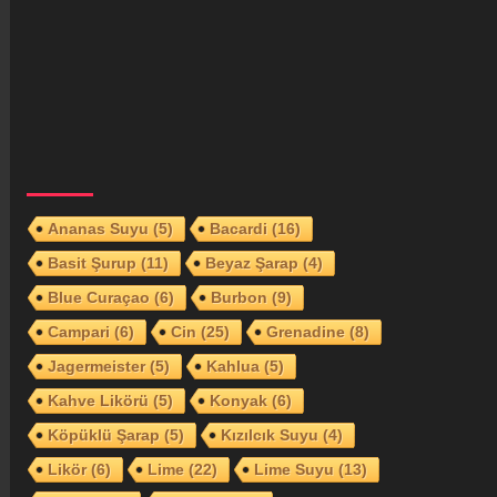
Ananas Suyu
(5)
Bacardi
(16)
Basit Şurup
(11)
Beyaz Şarap
(4)
Blue Curaçao
(6)
Burbon
(9)
Campari
(6)
Cin
(25)
Grenadine
(8)
Jagermeister
(5)
Kahlua
(5)
Kahve Likörü
(5)
Konyak
(6)
Köpüklü Şarap
(5)
Kızılcık Suyu
(4)
Likör
(6)
Lime
(22)
Lime Suyu
(13)