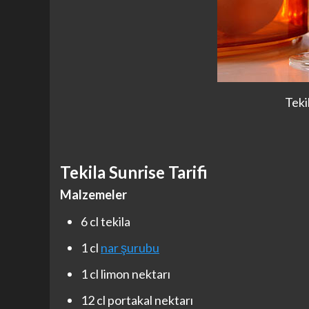
Teki
Tekila Sunrise Tarifi
Malzemeler
6 cl tekila
1 cl
nar şurubu
1 cl limon nektarı
12 cl portakal nektarı