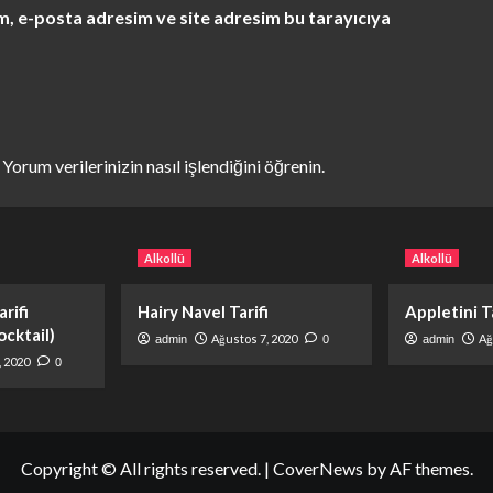
m, e-posta adresim ve site adresim bu tarayıcıya
.
Yorum verilerinizin nasıl işlendiğini öğrenin.
Alkollü
Alkollü
rifi
Hairy Navel Tarifi
Appletini Ta
cktail)
Ağustos 7, 2020
Ağ
admin
0
admin
, 2020
0
Copyright © All rights reserved.
|
CoverNews
by AF themes.