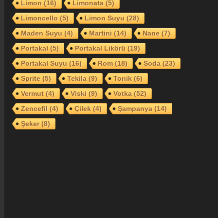
Limon
(16)
Limonata
(5)
Limoncello
(5)
Limon Suyu
(28)
Maden Suyu
(4)
Martini
(14)
Nane
(7)
Portakal
(5)
Portakal Likörü
(19)
Portakal Suyu
(16)
Rom
(18)
Soda
(23)
Sprite
(5)
Tekila
(9)
Tonik
(6)
Vermut
(4)
Viski
(9)
Votka
(52)
Zencefil
(4)
Çilek
(4)
Şampanya
(14)
Şeker
(8)