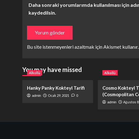
Daha sonraki yorumlarımda kullanılması için adı
kaydedilsin.
Bu site istenmeyenleri azaltmak için Akismet kullanır
You may have missed
Alkollü
Alkollü
Hanky Panky Kokteyl Tarifi
Cosmo Kokteyl Ta
(Cosmopolitan Co
Ocak 29, 2021
admin
0
Ağustos 8
admin