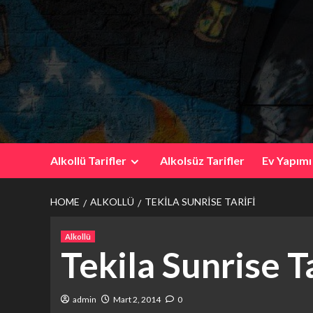
Skip
to
content
Alkollü Tarifler
Alkolsüz Tarifler
Ev Yapımı
HOME
ALKOLLÜ
TEKILA SUNRISE TARIFI
Alkollü
Tekila Sunrise Ta
admin
Mart 2, 2014
0