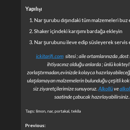
Yapılışı
Nar şurubu dışındaki tüm malzemeleri buz ek
Shaker içindeki karışımı bardağa ekleyin
Nar şurubunu ileve edip süsleyerek servis 
ickitarifi.com
sitesi ; aile ortamlarınızda ,dost
ihtiyacınız olduğu anlarda ; ünlü kokteyl ta
zorlaştırmadan,evinizde kolayca hazırlayabilece
ulaşılamayan malzemelerin bulunduğu çeşitli koktey
siz ziyaretçilerimize sunuyoruz.
Alkollü
ve
alko
saatinde çabucak hazırlayabilirsiniz.Ş
Tags:
limon
,
nar
,
portakal
,
tekila
Post
Previous: