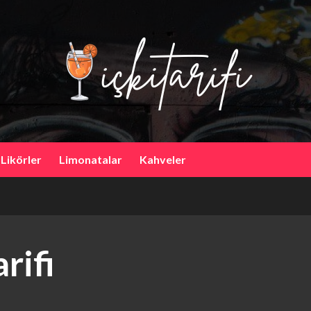
 Likörler
Limonatalar
Kahveler
rifi