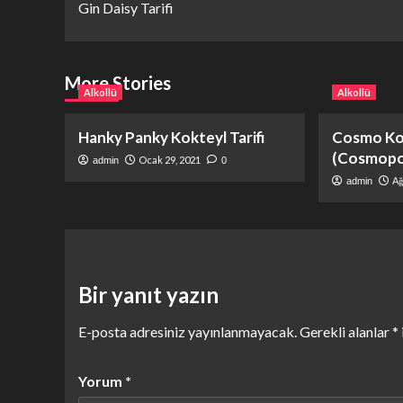
Gin Daisy Tarifi
navigation
More Stories
Alkollü
Alkollü
Hanky Panky Kokteyl Tarifi
Cosmo Kok
(Cosmopol
Ocak 29, 2021
admin
0
Ağ
admin
Bir yanıt yazın
E-posta adresiniz yayınlanmayacak.
Gerekli alanlar
*
Yorum
*