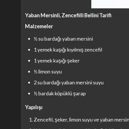
Yaban Mersinli, Zencefilli Bellini Tarifi
Malzemeler
½ su bardağı yaban mersini
1 yemek kaşığı kıyılmış zencefil
1 yemek kaşığı şeker
½ limon suyu
2 su bardağı yaban mersini suyu
½ bardak köpüklü şarap
Yapılışı
Zencefil, şeker, limon suyu ve yaban mersini