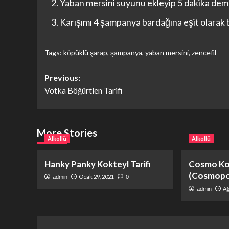
Yaban mersini suyunu ekleyip 5 dakika dem
Karışımı 4 şampanya bardağına eşit olarak b
Tags:
köpüklü şarap
,
şampanya
,
yaban mersini
,
zencefil
Post
Previous:
Votka Böğürtlen Tarifi
navigation
More Stories
Alkollü
Alkollü
Hanky Panky Kokteyl Tarifi
Cosmo Kok
(Cosmopol
Ocak 29, 2021
admin
0
Ağ
admin