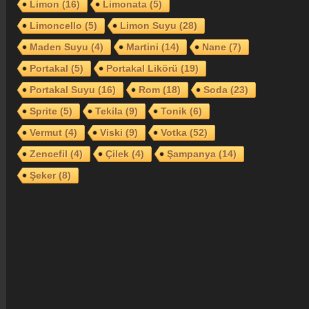
Limon
(16)
Limonata
(5)
Limoncello
(5)
Limon Suyu
(28)
Maden Suyu
(4)
Martini
(14)
Nane
(7)
Portakal
(5)
Portakal Likörü
(19)
Portakal Suyu
(16)
Rom
(18)
Soda
(23)
Sprite
(5)
Tekila
(9)
Tonik
(6)
Vermut
(4)
Viski
(9)
Votka
(52)
Zencefil
(4)
Çilek
(4)
Şampanya
(14)
Şeker
(8)