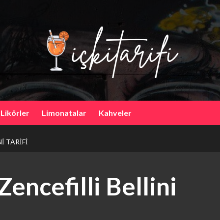
 Likörler
Limonatalar
Kahveler
I TARIFI
encefilli Bellini