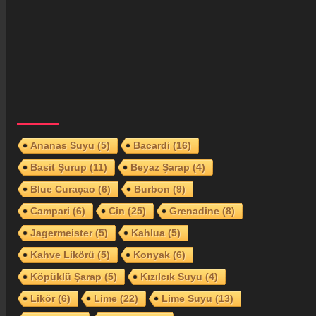
Ananas Suyu
(5)
Bacardi
(16)
Basit Şurup
(11)
Beyaz Şarap
(4)
Blue Curaçao
(6)
Burbon
(9)
Campari
(6)
Cin
(25)
Grenadine
(8)
Jagermeister
(5)
Kahlua
(5)
Kahve Likörü
(5)
Konyak
(6)
Köpüklü Şarap
(5)
Kızılcık Suyu
(4)
Likör
(6)
Lime
(22)
Lime Suyu
(13)