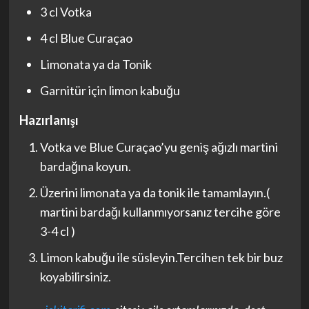
3 cl Votka
4 cl Blue Curaçao
Limonata ya da Tonik
Garnitür için limon kabuğu
Hazırlanışı
Votka ve Blue Curaçao’yu geniş ağızlı martini
bardağına koyun.
Üzerini limonata ya da tonik ile tamamlayın.(
martini bardağı kullanmıyorsanız tercihe göre
3-4 cl )
Limon kabuğu ile süsleyin.Tercihen tek bir buz
koyabilirsiniz.