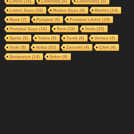
Limon
(16)
Limonata
(5)
Limoncello
(5)
Limon Suyu
(28)
Maden Suyu
(4)
Martini
(14)
Nane
(7)
Portakal
(5)
Portakal Likörü
(19)
Portakal Suyu
(16)
Rom
(18)
Soda
(23)
Sprite
(5)
Tekila
(9)
Tonik
(6)
Vermut
(4)
Viski
(9)
Votka
(52)
Zencefil
(4)
Çilek
(4)
Şampanya
(14)
Şeker
(8)