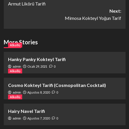
Armut Likörü Tarifi
navigation
Next:
Mimosa Kokteyl Yoğun Tarif
More Stories
Alkollü
Hanky Panky Kokteyl Tarifi
Ocak 29, 2021
admin
0
Alkollü
Cosmo Kokteyl Tarifi (Cosmopolitan Cocktail)
Ağustos 8, 2020
admin
0
Alkollü
Hairy Navel Tarifi
Ağustos 7, 2020
admin
0