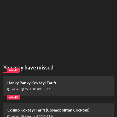
You may have missed
Alkollü
Hanky Panky Kokteyl Tarifi
Ocak 29, 2021
admin
0
Alkollü
Cosmo Kokteyl Tarifi (Cosmopolitan Cocktail)
Ağustos 8, 2020
admin
0