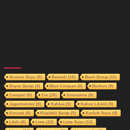
Ananas Suyu
(5)
Bacardi
(16)
Basit Şurup
(11)
Beyaz Şarap
(4)
Blue Curaçao
(6)
Burbon
(9)
Campari
(6)
Cin
(25)
Grenadine
(8)
Jagermeister
(5)
Kahlua
(5)
Kahve Likörü
(5)
Konyak
(6)
Köpüklü Şarap
(5)
Kızılcık Suyu
(4)
Likör
(6)
Lime
(22)
Lime Suyu
(13)