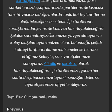
ickitarifi.com
sitesi ; aile ortamlarınızda ,dost
sohbetlerinizde ,sofralarınızda ,partilerinizde kısacası
tüm ihtiyacınız olduğu anlarda ; ünlü kokteyl tariflerine
ulaşabileceğiniz bir sitedir. İçki tariflerini ;
zorlaştırmadan,evinizde kolayca hazırlayabileceğiniz
şekilde sunmaktayız.Ülkemizde yaygın olmayan ve
kolay ulaşılamayan malzemelerin bulunduğu çeşitli
kokteyl tariflerini ikame malzemeler ile tecrübe
ettiğimiz şekliyle , siz ziyaretçilerimize
sunuyoruz.
Alkollü
ve
alkolsüz
olarak
hazırlayabileceğiniz içki tariflerimizi , günün her
saatinde çabucak hazırlayabilirsiniz.Şimdiden siz
ziyaretçilerimize afiyetler diliyoruz.
Tags:
Blue Curaçao
,
tonik
,
votka
Post
Previous: